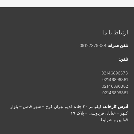
ارتباط با ما
تلفن همراه:
09122379334
تلفن:
02146896373
02146896361
02146896382
02146896361
آدرس کارخانه:
کیلومتر ۲۰ جاده قدیم تهران کرج – شهر قدس – بلوار
کلهر – خیابان فردوسی – پلاک ۱۹
قوانین و شرایط