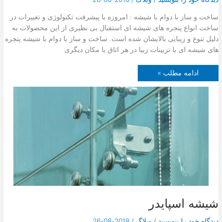
ساخت و ساز با دوام با شیشه : امروزه با پیشرفت تکنولوژی و تغییرات در
ساخت انواع پنجره های شیشه ای استقبال بی نظیری از این محصولات به
دلیل تنوع و زیبایی بالایشان شده است. ساخت و ساز با دوام با شیشه پنجره
های شیشه ای با تزیینات زیبا در هر اتاق یا مکان دیگری
س
ادامه مطلب »
ا
خ
ت
و
س
ا
ز
ب
ا
د
و
ا
م
ب
ا
ش
ی
ش
ه
شیشه اسپایدر
دیدگاه‌ خود را بنویسید
/
وبلاگ
/
2018-08-26