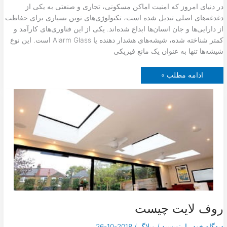
در دنیای امروز که امنیت اماکن مسکونی، تجاری و صنعتی به یکی از
دغدغه‌های اصلی تبدیل شده است، تکنولوژی‌های نوین بسیاری برای حفاظت
از دارایی‌ها و جان انسان‌ها ابداع شده‌اند. یکی از این فناوری‌های کارآمد و
کمتر شناخته شده، شیشه‌های هشدار دهنده یا Alarm Glass است. این نوع
شیشه‌ها تنها به عنوان یک مانع فیزیکی
ش
ادامه مطلب »
ی
ش
ه
ه
ا
ی
ه
ش
د
ا
ر
د
ه
ن
د
ه
A
l
a
روف لایت چیست
r
m
G
l
دیدگاه‌ خود را بنویسید
/
وبلاگ
/
2018-10-26