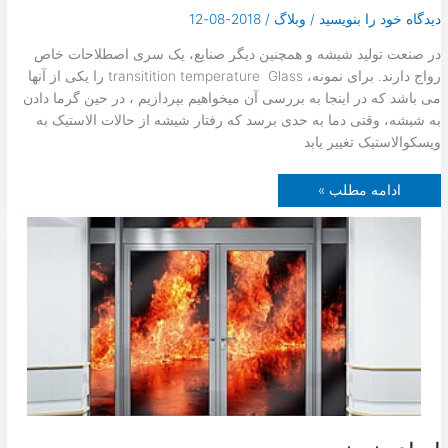
دیدگاه‌ خود را بنویسید
/
وبلاگ
/
2018-08-12
در صنعت تولید شیشه و همچنین دیگر صنایع، یک سری اصطلاحات خاص
رواج دارند. برای نمونه، transitition temperature Glass را یکی از آنها
می باشد که در اینجا به بررسی آن میخواهیم بپردازیم ، در حین گرما دادن
به شیشه، وقتی دما به حدی برسد که رفتار شیشه از حالات الاستیک به
ویسکوالاستیک تغییر یابد
د
ادامه مطلب »
م
ا
ی
ا
ن
ت
ق
ا
ل
ش
ی
ش
ه