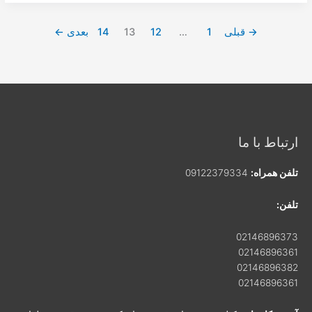
ش
ه
ه
ا
→
قبلی
1
…
12
13
14
بعدی
←
ی
د
و
ج
د
ا
ر
ه
ارتباط با ما
تلفن همراه:
09122379334
تلفن:
02146896373
02146896361
02146896382
02146896361