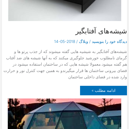
ش
ه
س
ک
و
ر
ی
شیشه‌های آفتابگیر
ت
دیدگاه‌ خود را بنویسید
/
وبلاگ
/
2018-05-14
شیشه‌های آفتابگیر به شیشیه هایی گفته میشوند که از جذب پرتو ها و
گرمای نامطلوب خورشید جلوگیری میکنند که به آنها شیشه های ضد آفتاب
هم گفته میشود.معمولا شیشه هایی که در ساختمان استفاده میشود در
فضای بیرونی ساختمان ها قرار میگیرندو به همین جهت کنترل نور و حرارت
وارد شده در فضای داخلی ساختمان
ش
ادامه مطلب »
ی
ش
ه‌
ه
ا
ی
آ
ف
ت
ا