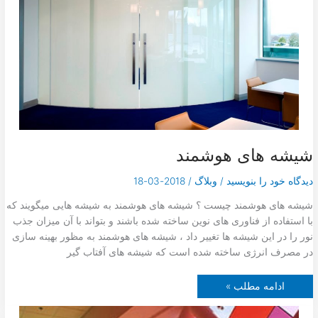
ه
ا
ی
گ
ر
م
ا
ی
ش
ی
ت
ا
ب
ش
ی
شیشه های هوشمند
دیدگاه‌ خود را بنویسید
/
وبلاگ
/
2018-03-18
شیشه های هوشمند چیست ؟ شیشه های هوشمند به شیشه هایی میگویند که
با استفاده از فناوری های نوین ساخته شده باشند و بتواند با آن میزان جذب
نور را در این شیشه ها تغییر داد ، شیشه های هوشمند به مظور بهینه سازی
در مصرف انرژی ساخته شده است که شیشه های آفتاب گیر
ش
ادامه مطلب »
ی
ش
ه