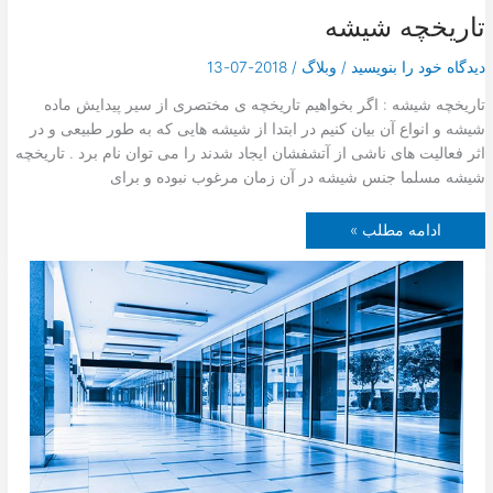
ی
تاریخچه شیشه
ت
دیدگاه‌ خود را بنویسید
/
وبلاگ
/
2018-07-13
تاریخچه شیشه : اگر بخواهیم تاریخچه ی مختصری از سیر پیدایش ماده
شیشه و انواع آن بیان کنیم در ابتدا از شیشه هایی که به طور طبیعی و در
اثر فعالیت های ناشی از آتشفشان ایجاد شدند را می توان نام برد . تاریخچه
شیشه مسلما جنس شیشه در آن زمان مرغوب نبوده و برای
ت
ادامه مطلب »
ا
ر
ی
خ
چ
ه
ش
ی
ش
ه