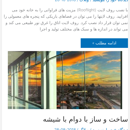
a
s
با نصب روف لایت (Rooflight) مزیت های فراوانی را به خانه خود می
s
افزایید. روف لایتها را می توان در فضاهای باریکی که پنجره های معمولی را
نمی توان قرار داد نصب کرد. روف لایت اتاق را غرق نور طبیعی می کند و
می تواند در اندازه ها و سبک های مختلف تولید و اجرا
ر
ادامه مطلب »
و
ف
ل
ا
ی
ت
چ
ی
س
ت
ساخت و ساز با دوام با شیشه
دیدگاه‌ خود را بنویسید
/
وبلاگ
/
2018-08-28