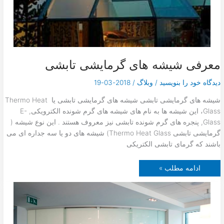
ب
گ
ی
ر
معرفی شیشه های گرمایشی تابشی
دیدگاه‌ خود را بنویسید
/
وبلاگ
/
2018-03-19
شیشه های گرمایشی تابشی شیشه های گرمایشی تابشی یا Thermo Heat
Glass، این شیشه ها به نام های شیشه های گرم شونده الکترویکی, E-
Glass, پنجره های گرم شونده تابشی نیز معروف هستند . این نوع شیشه (
گرمایشی تابشی Thermo Heat Glass) شیشه های دو یا سه جداره ای می
باشند که گرمای تابشی الکتریکی
م
ادامه مطلب »
ع
ر
ف
ی
ش
ی
ش
ه