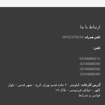
ارتباط با ما
تلفن همراه:
09122379334
تلفن:
02146896373
02146896361
02146896382
02146896361
آدرس کارخانه:
کیلومتر ۲۰ جاده قدیم تهران کرج – شهر قدس – بلوار
کلهر – خیابان فردوسی – پلاک ۱۹
قوانین و شرایط