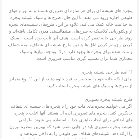
پنجره های شیشه ای برای هر سازه ای ضروری هستند و به نور و هوای
طبیعی اجازه ورود می دهند. با این حال، طرح ها و سبک شیشه پنجره
به جذابیت خانه کمک می کند. علاوه بر این، طرح‌های شیشه‌های پنجره
از ویکتوریایی کلاسیک به طرح‌های مینیمالیستی مدرن تکامل یافته‌اند و
روند طراحی خانه تغییر کرده است. هدف آنها ثابت بوده است – سبک
کردن و زیباتر کردن اتاق ها.چندین طرح شیشه ای شفاف، نیمه شفاف
و مات شده برای پنجره ها وجود دارد. درک بودجه، نیازها و سبک
معماری شما برای تصمیم گیری مناسب ضروری است.
11 ایده طراحی شیشه پنجره
برای اینکه خانه خود را منحصر به فرد جلوه دهید، از این 11 نوع متمایز
از طرح ها و سبک های شیشه پنجره انتخاب کنید:
طرح شیشه پنجره تصویری
اگر می خواهید پنجره های مات خود را با پنجره های شیشه ای شفاف
جایگزین کنید، پنجره های تصویری ایده آل هستند. آنها اغلب با پنجره
های اضافی برای ایجاد ظاهری جذاب استفاده می شوند. طراحی
شیشه پنجره تصویری باید در جایی نصب شود که بهترین منظره بیرون
را ارائه دهد. شیشه‌های شفاف نور طبیعی را به داخل می‌دهند و