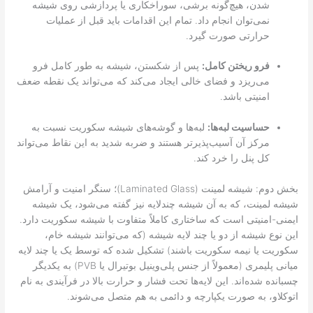
شدن، هیچ‌گونه برشی، سوراخکاری یا پردازشی روی شیشه
نمی‌توان انجام داد. تمام این اقدامات باید قبل از عملیات
حرارتی صورت گیرد.
فرو ریختن کامل:
پس از شکستن، شیشه به طور کامل فرو
می‌ریزد و فضای خالی ایجاد می‌کند که می‌تواند یک نقطه ضعف
امنیتی باشد.
حساسیت لبه‌ها:
لبه‌ها و گوشه‌های شیشه سکوریت نسبت به
مرکز آن آسیب‌پذیرتر هستند و ضربه شدید به این نقاط می‌تواند
کل پنل را خرد کند.
بخش دوم: شیشه لمینت (Laminated Glass)؛ سنگر امنیت و آرامش
شیشه لمینت، که به آن شیشه چندلایه نیز گفته می‌شود، یک شیشه
ایمنی-امنیتی است که ساختاری کاملاً متفاوت با شیشه سکوریت دارد.
این نوع شیشه از دو یا چند لایه شیشه (که می‌توانند شیشه خام،
سکوریت یا نیمه سکوریت باشند) تشکیل شده که توسط یک یا چند لایه
میانی پلیمری (معمولاً از جنس پلی‌وینیل بوتیرال یا PVB) به یکدیگر
چسبانده شده‌اند. این لایه‌ها تحت فشار و حرارت بالا در فرآیندی به نام
اتوکلاو، به صورت یکپارچه و دائمی به هم متصل می‌شوند.