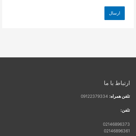
ارتباط با ما
تلفن همراه:
09122379334
تلفن:
02146896373
02146896361