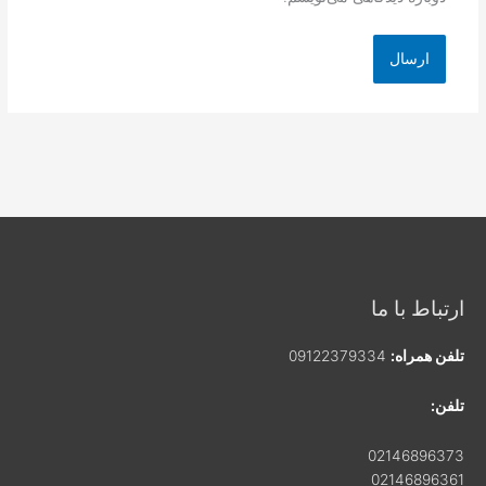
ارتباط با ما
تلفن همراه:
09122379334
تلفن:
02146896373
02146896361