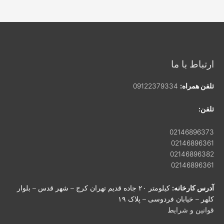
ارتباط با ما
تلفن همراه:
09122379334
تلفن:
02146896373
02146896361
02146896382
02146896361
آدرس کارخانه:
کیلومتر ۲۰ جاده قدیم تهران کرج – شهر قدس – بلوار
کلهر – خیابان فردوسی – پلاک ۱۹
قوانین و شرایط