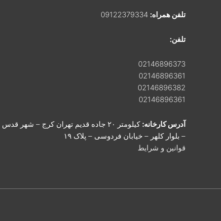
تلفن همراه:
09122379334
تلفن:
02146896373
02146896361
02146896382
02146896361
آدرس کارخانه:
کیلومتر ۲۰ جاده قدیم تهران کرج – شهر قدس
– بلوار کلهر – خیابان فردوسی – پلاک ۱۹
قوانین و شرایط