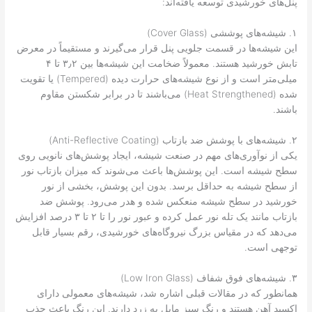
پنل‌های خورشیدی توسعه یافته‌اند:
۱. شیشه‌های پوششی (Cover Glass)
این شیشه‌ها در قسمت جلویی پنل قرار می‌گیرند و مستقیماً در معرض
تابش خورشید هستند. معمولاً ضخامت این شیشه‌ها بین ۳٫۲ تا ۴
میلی‌متر است و از نوع شیشه‌های حرارت دیده (Tempered) یا تقویت
شده (Heat Strengthened) می‌باشند تا در برابر شکستن مقاوم
باشند.
۲. شیشه‌های با پوشش ضد بازتاب (Anti-Reflective Coating)
یکی از نوآوری‌های مهم در صنعت شیشه، ایجاد پوشش‌های نانویی روی
سطح شیشه است. این پوشش‌ها باعث می‌شوند که میزان بازتاب نور
از سطح شیشه به حداقل برسد. بدون این پوشش، بخشی از نور
خورشید در سطح شیشه منعکس شده و هدر می‌رود. پوشش ضد
بازتاب مانند یک تله نور عمل کرده و عبور نور را تا ۲ تا ۳ درصد افزایش
می‌دهد که در مقیاس بزرگ نیروگاه‌های خورشیدی، رقم بسیار قابل
توجهی است.
۳. شیشه‌های فوق شفاف (Low Iron Glass)
همانطور که در مقالات قبلی اشاره شد، شیشه‌های معمولی دارای
اکسید آهن هستند و رنگ سبز مایل به زرد دارند. این رنگ باعث جذب