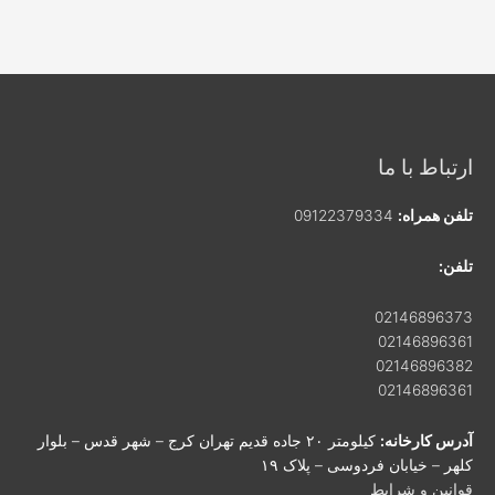
ارتباط با ما
تلفن همراه:
09122379334
تلفن:
02146896373
02146896361
02146896382
02146896361
آدرس کارخانه:
کیلومتر ۲۰ جاده قدیم تهران کرج – شهر قدس – بلوار
کلهر – خیابان فردوسی – پلاک ۱۹
قوانین و شرایط