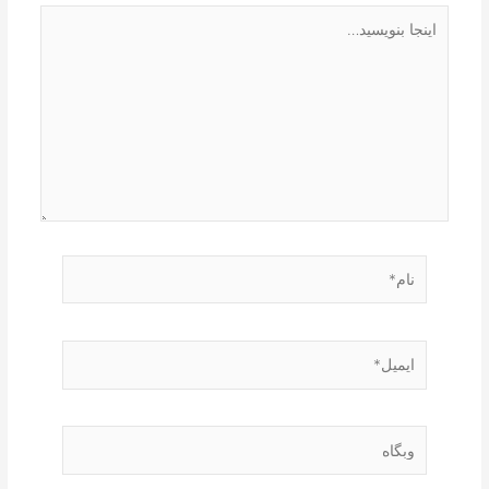
اینجا
بنویسید…
نام*
ایمیل*
وبگاه