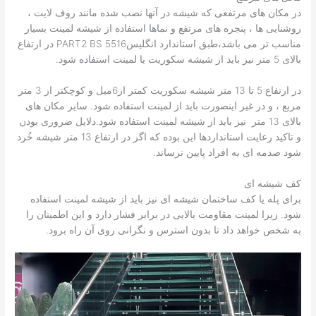
در مکان های مرتفعی که شیشه در آنها نصب شده مانند روف لایت ،
روشنایی ها ، پنجره های مرتفع و نماها استفاده از شیشه لمینت بسیار
مناسب تر می باشد،طبق استاندارد انگلیسPART2 BS 5516 در ارتفاع
بالای 5 متر نیز باید از شیشه سکوریت یا لمینت استفاده شود.
در ارتفاع 5 تا 13 متر شیشه سکوریت کمتر از6میل و کوچکتر از 3 متر
مربع ، و در غیر اینصورت باید از لمینت استفاده شود. سایر مکان های
بالای 13 متر نیز باید از شیشه لمینت استفاده شود.دلایل ضروری بودن
و تاکید رعایت استانداردها این بوده که اگر در ارتفاع 13 متر شیشه خُرد
شود صدمه ای به افراد پایین نرساند.
کف شیشه ای
برای پله یا کف ساختمان شیشه ای نیز باید از شیشه لمینت استفاده
شود. زیرا لمینت مقاومت بالایی در برابر فشار دارد و این اطمینان را
به شخص خواهد داد تا بدون استرس و نگرانی روی آن راه برود.