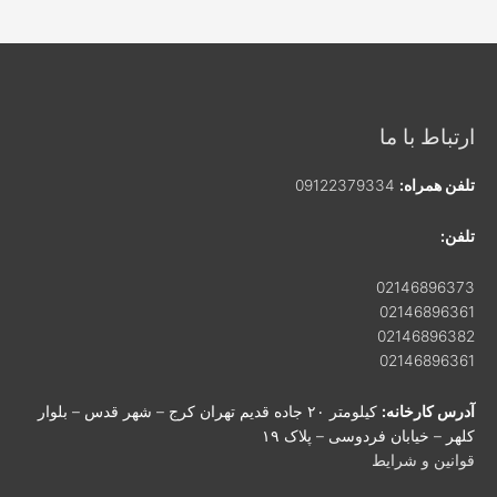
ارتباط با ما
تلفن همراه:
09122379334
تلفن:
02146896373
02146896361
02146896382
02146896361
آدرس کارخانه:
کیلومتر ۲۰ جاده قدیم تهران کرج – شهر قدس – بلوار
کلهر – خیابان فردوسی – پلاک ۱۹
قوانین و شرایط