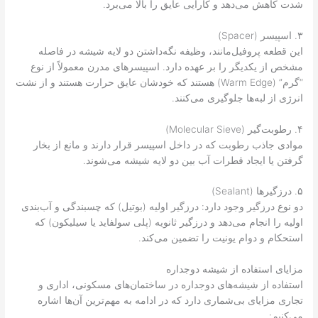
شدت کاهش می‌دهد و کارایی عایق را بالا می‌برد.
۳. اسپیسر (Spacer)
این قطعه پروفیل‌مانند، وظیفه نگه‌داشتن دو لایه شیشه در فاصله
مشخص از یکدیگر را بر عهده دارد. اسپیسرهای مدرن معمولاً از نوع
“گرم” (Warm Edge) هستند که خودشان عایق حرارت هستند و از نشت
انرژی از لبه‌ها جلوگیری می‌کنند.
۴. رطوبت‌گیر (Molecular Sieve)
موادی جاذب رطوبت که در داخل اسپیسر قرار دارند و مانع از بخار
گرفتن یا ایجاد قطرات آب بین دو لایه شیشه می‌شوند.
۵. درزگیرها (Sealant)
دو نوع درزگیر وجود دارد: درزگیر اولیه (بوتیل) که چسبندگی و آب‌بندی
اولیه را انجام می‌دهد و درزگیر ثانویه (پلی سولفاید یا سیلیکون) که
استحکام و دوام یونیت را تضمین می‌کند.
مزایای استفاده از شیشه دوجداره
استفاده از شیشه‌های دوجداره در ساختمان‌های مسکونی، اداری و
تجاری مزایای بی‌شماری دارد که در ادامه به مهم‌ترین آن‌ها اشاره
می‌کنیم: