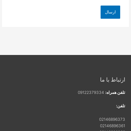
ارتباط با ما
تلفن همراه:
09122379334
تلفن:
02146896373
02146896361