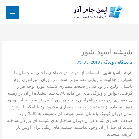
رش
فهرس
ه
حتوا
اصلی
شیشه اسید شور
2 دیدگاه
/
وبلاگ
/
2019-03-05
شیشه اسید شور
: استفاده از شیشه در فضاهای داخلی ساختمان ها
بسیار در جذابیت و زیبایی فضا موثر است. در دوران امپراتوری روم
باستان اولین بار بود که در صنعت معماری شیشه مورد توجه قرار
گرفت. خواص و ویژگی های این ماده باعث شد استفاده از آن در زمینه
ی معماری روز به روز افزایش یابد و هر روز کامل تر شود. با این وجود
هنوز استفاده از شیشه در صنعت معماری محدود بود تا ایتکه با بوجود
امدن دوران گوتیک یا همان عصر شیشه ای ، شیشه ها کاملا وارد
صنعت معماری شدند.در آن دوران ساختار های شیشه ای بزرگی ساخته
شدند که قبل از آن وجود نداشتند. شیشه های زنگی برای اولین بار
عرضه میشدند