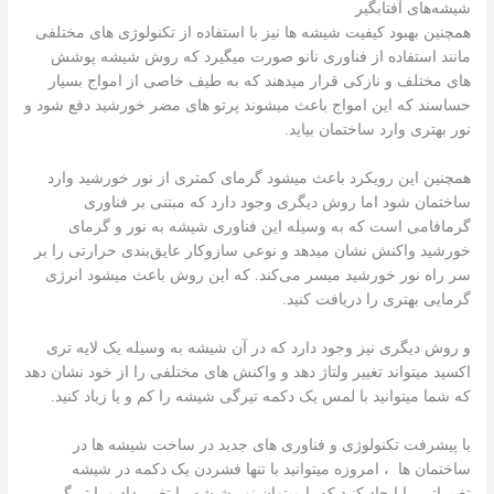
شیشه‌های آفتابگیر
همچنین بهبود کیفیت شیشه ها نیز با استفاده از تکنولوژی های مختلفی
مانند استفاده از فناوری نانو صورت میگیرد که روش شیشه پوشش
های مختلف و نازکی قرار میدهند که به طیف خاصی از امواج بسیار
حساسند که این امواج باعث میشوند پرتو های مضر خورشید دفع شود و
نور بهتری وارد ساختمان بیاید.
همچنین این رویکرد باعث میشود گرمای کمتری از نور خورشید وارد
ساختمان شود اما روش دیگری وجود دارد که مبتنی بر فناوری
گرمافامی است که به وسیله این فناوری شیشه به نور و گرمای
خورشید واکنش نشان میدهد و نوعی سازوکار عایق‌بندی حرارتی را بر
سر راه نور خورشید میسر می‌کند. که این روش باعث میشود انرژی
گرمایی بهتری را دریافت کنید.
و روش دیگری نیز وجود دارد که در آن شیشه به وسیله یک لایه تری
اکسید میتواند تغییر ولتاژ دهد و واکنش های مختلفی را از خود نشان دهد
که شما میتوانید با لمس یک دکمه تیرگی شیشه را کم و یا زیاد کنید.
با پیشرفت تکنولوژی و فناوری های جدید در ساخت شیشه ها در
ساختمان ها ، امروزه میتوانید با تنها فشردن یک دکمه در شیشه
تغییراتی را ایجاد کنید که یا میتوان نور شیشه را تغییر داد و یا تیرگی ،