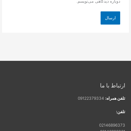
دوباره دیدگاهی می‌نویسم.
ارتباط با ما
تلفن همراه:
09122379334
تلفن:
02146896373