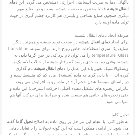
ناگهانی دما به ضریب انبساطی (حرارتی )مشخص می گردد. این
دمای
انتقال شیشه
فقط مختص به صنعت شیشه نیست و در صنایع مهم
دیگری همچون صنایع نساجی و پلیمری هم کاربرد چشم گیری در جهت
تولید ماده اولیه دارد.
طریقه ایجاد دمای انتقال شیشه
برای ایجاد
دمای انتقال شیشه
در صنعت تولید شیشه و همچنین دیگر
صنایع، یک سری اصطلاحات خاص رواج دارند. برای نمونه، transitition
temperature Glass را می توان نام برد که، در حین گرما دادن به
شیشه، وقتی دما به حدی برسد که رفتار شیشه از حالات الاستیک به
ویسکوالاستیک تغییر یابد این عمل را
دمای انتقال شیشه
نام گذاری
کرده اند. ، با دادن گرما به ماده (شیشه)، ماده کم کم منبسط شده و
در راستای منبسط شدن حجم آزاد در ماده رو به افزایش می رود،
بنابراین زنجیره های تشکیل دهنده اصلی (حرکت استرچی) این ماده و
حتی زنجیره های جانبی هم سست شده و شرایط برای حرکت آنها هم
مهیا می شود.
تحول گاما
به طور کلی، با انجام این مراحل بر روی ماده به اصلاح
تحول گاما
گفته
می شود. در ادامه، ممکن است که این گونه تحولات را با تعادل دمایی
که در ارتباط با زنجیره های پلیمری هستند نیز عملی کرد. به گونه ای که