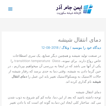
رش
فهرس
ه
حتوا
اصلی
دمای انتقال شیشه
دیدگاه‌ خود را بنویسید
/
وبلاگ
/
2018-08-12
در صنعت تولید شیشه و همچنین دیگر صنایع، یک سری اصطلاحات
خاص رواج دارند. برای نمونه، transitition temperature Glass را
یکی از آنها می باشد که در اینجا به بررسی آن میخواهیم بپردازیم ، در
حین گرما دادن به شیشه، وقتی دما به حدی برسد که رفتار شیشه از
حالات الاستیک به ویسکوالاستیک تغییر یابد این عمل را
دمای انتقال
شیشه
نام گذاری کرده اند.
دمای انتقال شیشه
توجه داشته باشید که بعد از این دما، ماده کم کم شروع به ذوب شدن
می کند. ساختار کلی ایجاد این دما،به گونه ای است که با دادن تغییر