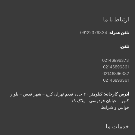
ارتباط با ما
تلفن همراه:
09122379334
تلفن:
02146896373
02146896361
02146896382
02146896361
آدرس کارخانه:
کیلومتر ۲۰ جاده قدیم تهران کرج – شهر قدس – بلوار
کلهر – خیابان فردوسی – پلاک ۱۹
قوانین و شرایط
خدمات ما