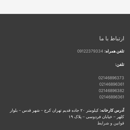
ارتباط با ما
تلفن همراه:
09122379334
تلفن:
02146896373
02146896361
02146896382
02146896361
آدرس کارخانه:
کیلومتر ۲۰ جاده قدیم تهران کرج – شهر قدس – بلوار
کلهر – خیابان فردوسی – پلاک ۱۹
قوانین و شرایط