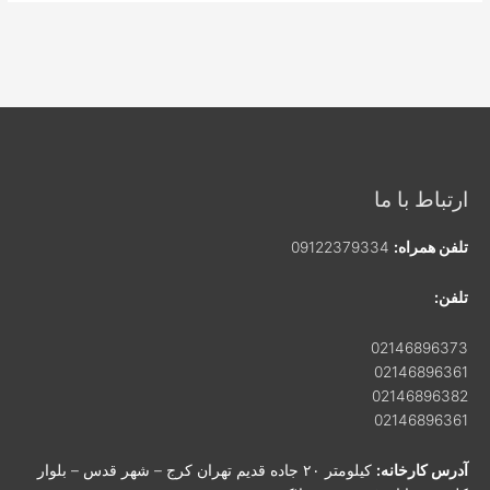
ارتباط با ما
تلفن همراه:
09122379334
تلفن:
02146896373
02146896361
02146896382
02146896361
آدرس کارخانه:
کیلومتر ۲۰ جاده قدیم تهران کرج – شهر قدس – بلوار