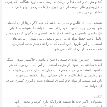
کند و مزه ی واقعی غذا را بریتان به ارمغان می آورد. هنگامی که چیزی
داخل بطری های شیشه ای می خورید دقیقا همان مزه ی واقعی به
مشامتان می رسد.
شیشه ماده ای خالص و سالم می باشد که حتی اگر بارها از آن استفاده
شود به هیچ وجه خاصیت خود را از دست نخواهد داد.شیشه به عنوان
یک ماده ی طبیعی می باشد که از نفوذ اکسیژن جلوگیری کرده و همین
عامل باعث حفظ مواد غذایی و مواد معدنی می شود.از مزیت های
استفاده از این ظروف این است که به راحتی تمیز شده، استرلیزه
شده و مجدد از آن استفاده می شود.
شیشه از سه نوع ماده ی طبیعی ( شن و ماسه ، خاکستر سودا ، سنگ
آهک) ساخته می شود . از مزیت استفاده از این ماده این بوده که هم
خاصیت استفاده ی مجدد و هم قابلیت بازیافت دارد.همچنین شیشه به
مواد شیمیایی خطرناک در دریا و خشکی تبدیل نخواهد شد.جهت
بازیافت شیشه از مواد خام کمتری استفاده شده و انرژی کمتری صرف
آن خواهد شد.
کیفیت
معمولا در اکثر خانه ها شیشه ها را نگه داری کرده و مجدد از آنها
استفاده خواهند کرد. شیشه ها در انواع رنگ ها و مدل های مختلفی